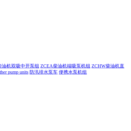
S柴油机双吸中开泵组
ZCEA柴油机端吸泵机组
ZCHW柴油机直
 pump units
防汛排水泵车
便携水泵机组