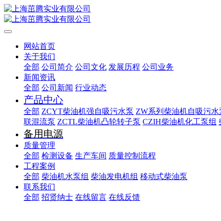
网站首页
关于我们
全部
公司简介
公司文化
发展历程
公司业务
新闻资讯
全部
公司新闻
行业动态
产品中心
全部
ZCYT柴油机强自吸污水泵
ZW系列柴油机自吸污水
联混流泵
ZCTL柴油机凸轮转子泵
CZIH柴油机化工泵组
备用电源
质量管理
全部
检测设备
生产车间
质量控制流程
工程案例
全部
柴油机水泵组
柴油发电机组
移动式柴油泵
联系我们
全部
招贤纳士
在线留言
在线反馈