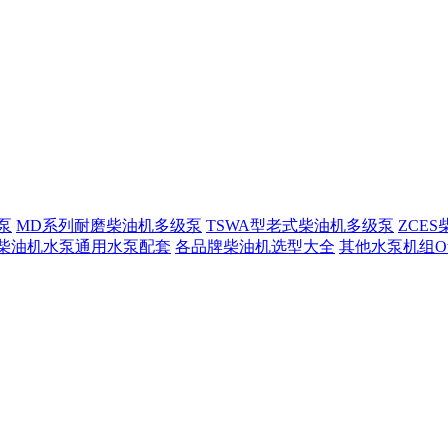
泵
MD系列耐磨柴油机多级泵
TSWA型老式柴油机多级泵
ZCE
柴油机水泵通用水泵配套
各品牌柴油机选型大全
其他水泵机组Other