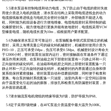
5.5潜水泵设有控制电缆和动力电缆，为了防止由于电缆的密封失效
而使介质进入电机的隐患，潜水泵在结构上采取用电缆进线盒的动力
电缆接线板将进线盒与电机完全密封分隔开，外部物质不能进入电
机，同时能为机组设备进行方便地维修。电缆电线密封采用特制的硫
化橡胶密封头，能方便地进行更换并能有效地密封，电缆线采用YCW
型橡套电缆，随机电缆长度为10m，或根据用户要求配置。
5.6为确保潜水泵正常可靠运行，在泵轴配备串联式双层独立的机械
密封，采用上海博克曼公司的碳化钨机械密封，机械密封使用介质为
PH5~10，正压可承受1Mpa，负压可承受0.5Mpa。机械密封设计寿命大
于12000小时，密封装置在油室内运行，密封接触面在常速条件下通过
液压作用来润滑。在泵和油箱之间下部密封装置有一只静止环和一只
正向旋转的碳化钨环。在油箱和电机腔之间的上部密封装置配备一只
静止环和一只正向旋转的碳化钨环，机械密封的内界面通过自身和弹
簧系统保持紧密接触，密封装置自动补偿磨损间隙，同时便于检查和
更换。每台泵的轴封系统配备一只油室，油室内具有一定空间以容纳
由于温度变化引起的油的膨胀，排放孔和检查孔有防漏密封装置，并
从外面容易疏通。
5.7潜水轴流泵电机绕组的绝缘等级为F级，防护等级为IP68。
5.8定子采用F级绝缘，在40℃泵送介质温度中最大温升为100K。