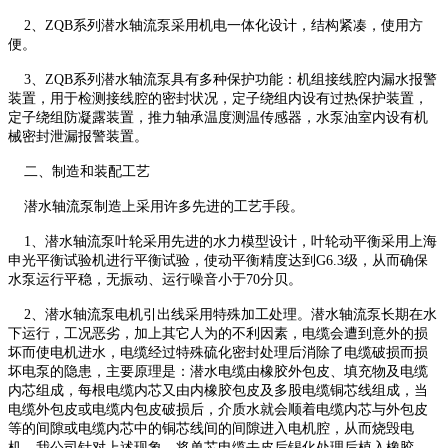
2、ZQB系列潜水轴流泵采用机电一体化设计，结构紧凑，使用方
便。
3、ZQB系列潜水轴流泵具有多种保护功能：机组接线腔内漏水报警
装置，用于检测接线腔的密封状况，定子绕组内设有过热保护装置，
定子绕组防凝露装置，推力轴承温度测温传感器，水泵油室内设有机
械密封泄漏报警装置。
二、制造和装配工艺
潜水轴流泵制造上采用许多先进的工艺手段。
1、潜水轴流泵叶轮采用先进的水力模型设计，叶轮动平衡采用上海
申光平衡试验机进行平衡试验，使动平衡精度达到G6.3级，从而确保
水泵运行平稳，无振动、运行噪音小于70分贝。
2、潜水轴流泵电机引出线采用特殊加工处理。潜水轴流泵长期在水
下运行，工况恶劣，加上其它人为的不利因素，电缆会遭到意外的损
坏而使电机进水，电缆经过特殊硫化密封处理后消除了电缆破损而损
坏电泵的隐患，主要原理是：潜水电缆由橡胶外包皮、填充物及电缆
内芯组成，每根电缆内芯又由内橡胶包皮及多股电缆铜芯线组成，当
电缆外包皮或电缆内包皮破损后，介质水就会顺着电缆内芯与外包皮
等的间隙或电缆内芯中的铜芯线间的间隙进入电机腔，从而烧毁电
机，我公司针对上述现象，将单芯电缆去皮后锡化处理后植入橡胶