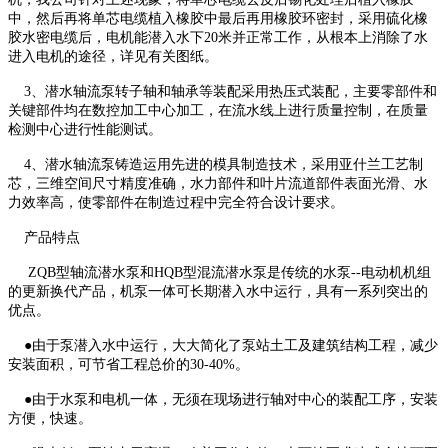
中，然后再将单芯电缆植入橡胶中最后再用橡胶环密封，采用硫化橡
胶水密电缆后，电机能潜入水下20米并正常工作，从根本上消除了水
进入电机的途径，详见有关图纸。
3、潜水轴流泵转子轴和轴承等装配采用热压式装配，主要零部件和
关键部件均在数控加工中心加工，在流水线上进行质量控制，在质量
检测中心进行性能测试。
4、潜水轴流泵铸造运用先进的模具制造技术，采用亚什兰工艺制
芯，三维空间尺寸精度准确，水力部件和叶片流道部件表面光滑、水
力效率高，使零部件在制造过程中完全符合设计要求。
产品特点
ZQB型轴流潜水泵和HQB型混流潜水泵是传统的水泵--电动机机组
的更新换代产品，机泵一体可长期潜入水中运行，具有一系列突出的
优点。
●由于泵潜入水中运行，大大简化了泵站土工及建筑结构工程，减少
安装面积，可节省工程总价的30-40%。
●由于水泵和电机一体，无须在现场进行轴对中心的装配工序，安装
方便，快速。