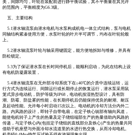
美，间隙均匀，叶轮在装配前进行静平衡试验，其不平衡量在其允许
的范围内，平衡精度为G6.3级。
五、主要结构
5.1潜水轴流泵由潜水电机与水泵构成机电一体立式结构，泵与电机
同轴结构紧凑使用方便，水泵叶轮的叶片半可调节，均布在叶轮轮毂
上。
5.2潜水轴流泵叶轮与轴采用键固定，能方便地拆卸与维修，并具有
防松锁定。
5.3为了保证潜水泵在长时间停机后，能顺利启动，为此在结构上设
有电机防凝露装置，
5.4潜水轴流泵在无外部冷却系统下在≤40℃的介质中连续运转，运
行方式为连续运行、间隙运行或长期停止的恢复运行，潜水泵采用鼠
笼式异步电动机，防护等级为IP68，电动机按湿热型设计，具有防
潮、防霉、防盐雾的性能，在长期停机后仍能保持优良的耐潮、耐压
及起动性能。允许每小时启动15次以上。电动机的冷却方法分内外二
路。内风路的设计，即转子自带电扇，在定子铁心轭部有轴向风道，
能使电机转子上产生的热量及定子绕组端部生产的热量借助内风路的
传递，与定子铁心内(包括定子绕组的直线部分及铁心)产生的热量共同
借助于机座壁与外面冷却水流道里的水进行热交换，从而冷却电机。
机壳经0.4Mpa静气压试验不得有渗漏现象出现。