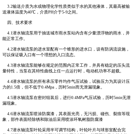
3.2输送介质为水或物理化学性质类似于水的其他液体，其最高被输
送液体温度为40℃，介质PH介于5-9之间。
四、技术要求
4.1潜水轴流泵用于抽送城市雨水泵站内含有少量漂浮物的雨水，并
能正常工作。
4.2潜水轴流泵的进水室配有一个锥形的进水口，设有防涡流设施，
可以保证吸入口有一个理想的入口流态。
4.3潜水轴流泵能够在规定的范围内正常工作，并具有稳定的压头流
量特性，当泵在其特性曲线上任一点运行时，电动机功率不超载。
4.4潜水轴流泵的所有承压零件均作气压试验，试验压力为其设计压
力的1.5倍，但不低于0.4Mpa，历时5min而无泄漏现象。
4.5潜水轴流泵在密封组装后，进行0.4MPa气压试验，历时5min无泄
漏现象。
4.6潜水轴流泵喷涂防腐漆，其表面光亮，无污损、碰伤、裂痕等现
象，部件表面经除锈和除油后采用喷涂环氧树脂防腐漆
4.7潜水轴流泵叶轮采用半可调节结构，叶轮叶片与球形室配合完