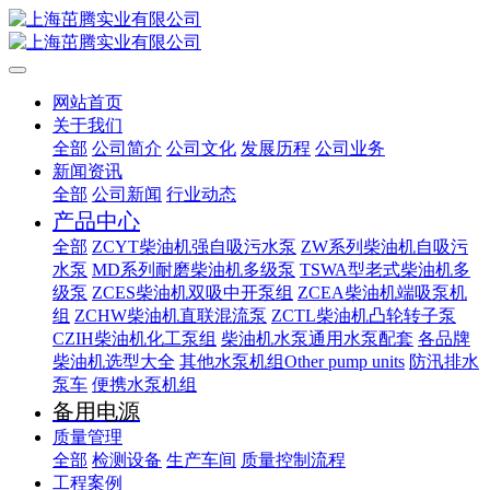
网站首页
关于我们
全部
公司简介
公司文化
发展历程
公司业务
新闻资讯
全部
公司新闻
行业动态
产品中心
全部
ZCYT柴油机强自吸污水泵
ZW系列柴油机自吸污
水泵
MD系列耐磨柴油机多级泵
TSWA型老式柴油机多
级泵
ZCES柴油机双吸中开泵组
ZCEA柴油机端吸泵机
组
ZCHW柴油机直联混流泵
ZCTL柴油机凸轮转子泵
CZIH柴油机化工泵组
柴油机水泵通用水泵配套
各品牌
柴油机选型大全
其他水泵机组Other pump units
防汛排水
泵车
便携水泵机组
备用电源
质量管理
全部
检测设备
生产车间
质量控制流程
工程案例