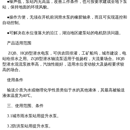
●噪声低，泵站内无高温，改善工作条件，也可按要求建成全地下泵
站，保持地面的环境风貌。
●操作方便，无须在开机前润滑水泵的橡胶轴承，而且可实现遥控和
自动控制。
●可解决在水位涨落大的沿江，湖泊地区建泵站的电机防洪问题。
产品适用范围
ZQB、HQB型潜水电泵，可供农田排灌，工矿船坞，城市建设，电
站给排水之用。ZQB型潜水轴流泵适用于低扬程，大流量场合。HQB
型潜水混流泵效率高，汽蚀性能好，适用水位变动较大及扬程要求较
高的场合。
使用条件
输送介质为水或物理化学性质类似于水的其他液体，其最高被输送
液体温度为40℃。
三、使用范围、条件
3.1城市雨水泵站用提升水泵。
3.2防洪泵站用提升水泵。