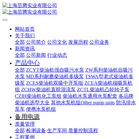
网站首页
关于我们
全部
公司简介
公司文化
发展历程
公司业务
新闻资讯
全部
公司新闻
行业动态
产品中心
全部
ZCYT柴油机强自吸污水泵
ZW系列柴油机自吸污
水泵
MD系列耐磨柴油机多级泵
TSWA型老式柴油机多
级泵
ZCES柴油机双吸中开泵组
ZCEA柴油机端吸泵机
组
ZCHW柴油机直联混流泵
ZCTL柴油机凸轮转子泵
CZIH柴油机化工泵组
柴油机水泵通用水泵配套
各品牌
柴油机选型大全
其他水泵机组Other pump units
防汛排水
泵车
便携水泵机组
备用电源
质量管理
全部
检测设备
生产车间
质量控制流程
工程案例