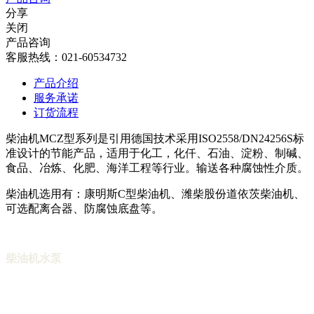
分享
关闭
产品咨询
客服热线：021-60534732
产品介绍
服务承诺
订货流程
柴油机MCZ型系列是引用德国技术采用ISO2558/DN24256S标
准设计的节能产品，适用于化工，化仟、石油、淀粉、制碱、
食品、冶炼、化肥、海洋工程等行业。输送各种腐蚀性介质。
柴油机选用有：康明斯C型柴油机、潍柴股份道依茨柴油机、
可选配离合器、防腐蚀底盘等。
柴油机水泵
茁腾水泵机组产品按水泵口径分有4寸柴油机水
泵，6寸柴油机水泵，8寸柴油机水泵，10寸柴油机水泵，12寸
柴油机水泵，14寸柴油机水泵，按类型分有：柴油机中开泵，
柴油机端吸泵，柴油督查 机IS泵，柴油机自吸泵，柴油机ZW