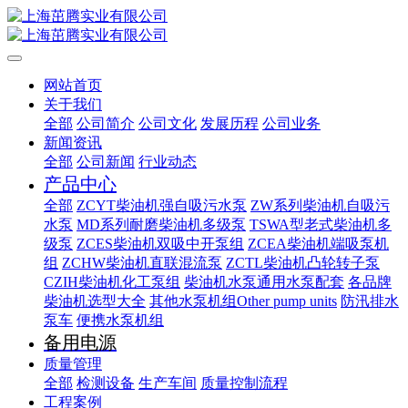
网站首页
关于我们
全部
公司简介
公司文化
发展历程
公司业务
新闻资讯
全部
公司新闻
行业动态
产品中心
全部
ZCYT柴油机强自吸污水泵
ZW系列柴油机自吸污
水泵
MD系列耐磨柴油机多级泵
TSWA型老式柴油机多
级泵
ZCES柴油机双吸中开泵组
ZCEA柴油机端吸泵机
组
ZCHW柴油机直联混流泵
ZCTL柴油机凸轮转子泵
CZIH柴油机化工泵组
柴油机水泵通用水泵配套
各品牌
柴油机选型大全
其他水泵机组Other pump units
防汛排水
泵车
便携水泵机组
备用电源
质量管理
全部
检测设备
生产车间
质量控制流程
工程案例