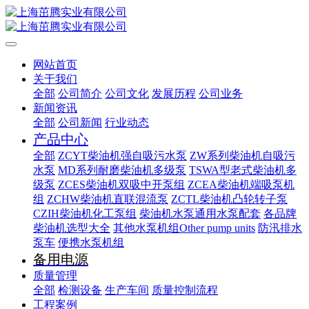
网站首页
关于我们
全部
公司简介
公司文化
发展历程
公司业务
新闻资讯
全部
公司新闻
行业动态
产品中心
全部
ZCYT柴油机强自吸污水泵
ZW系列柴油机自吸污
水泵
MD系列耐磨柴油机多级泵
TSWA型老式柴油机多
级泵
ZCES柴油机双吸中开泵组
ZCEA柴油机端吸泵机
组
ZCHW柴油机直联混流泵
ZCTL柴油机凸轮转子泵
CZIH柴油机化工泵组
柴油机水泵通用水泵配套
各品牌
柴油机选型大全
其他水泵机组Other pump units
防汛排水
泵车
便携水泵机组
备用电源
质量管理
全部
检测设备
生产车间
质量控制流程
工程案例